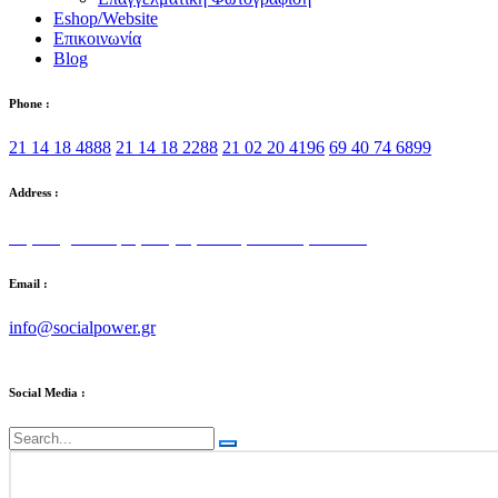
Eshop/Website
Επικοινωνία
Blog
Phone :
21 14 18 4888
21 14 18 2288
21 02 20 4196
69 40 74 6899
Address :
Στρατηγού Τόμπρα 5, Αγία Παρασκευή 153 42
Email :
info@socialpower.gr
Social Media :