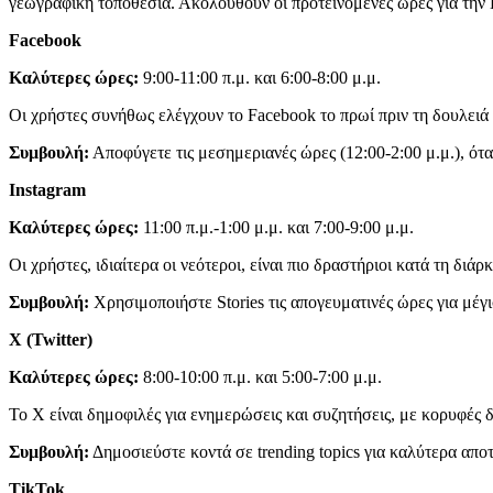
γεωγραφική τοποθεσία. Ακολουθούν οι προτεινόμενες ώρες για την
Facebook
Καλύτερες ώρες:
9:00-11:00 π.μ. και 6:00-8:00 μ.μ.
Οι χρήστες συνήθως ελέγχουν το Facebook το πρωί πριν τη δουλειά κ
Συμβουλή:
Αποφύγετε τις μεσημεριανές ώρες (12:00-2:00 μ.μ.), ότα
Instagram
Καλύτερες ώρες:
11:00 π.μ.-1:00 μ.μ. και 7:00-9:00 μ.μ.
Οι χρήστες, ιδιαίτερα οι νεότεροι, είναι πιο δραστήριοι κατά τη διά
Συμβουλή:
Χρησιμοποιήστε Stories τις απογευματινές ώρες για μέγ
X (Twitter)
Καλύτερες ώρες:
8:00-10:00 π.μ. και 5:00-7:00 μ.μ.
Το X είναι δημοφιλές για ενημερώσεις και συζητήσεις, με κορυφές 
Συμβουλή:
Δημοσιεύστε κοντά σε trending topics για καλύτερα απο
TikTok