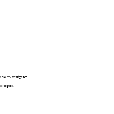
 να το πετύχετε:
αστήριοι.