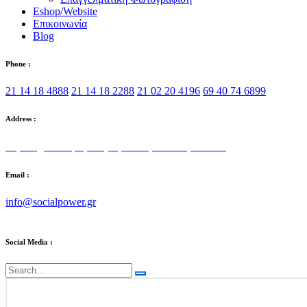
Eshop/Website
Επικοινωνία
Blog
Phone :
21 14 18 4888
21 14 18 2288
21 02 20 4196
69 40 74 6899
Address :
Στρατηγού Τόμπρα 5, Αγία Παρασκευή 153 42
Email :
info@socialpower.gr
Social Media :