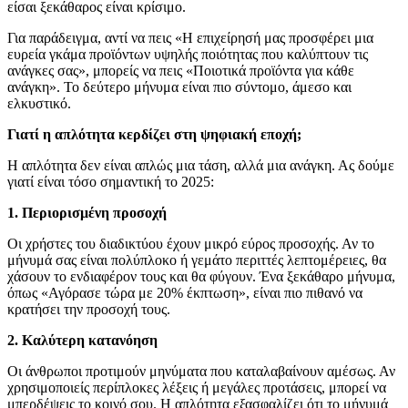
είσαι ξεκάθαρος είναι κρίσιμο.
Για παράδειγμα, αντί να πεις «Η επιχείρησή μας προσφέρει μια
ευρεία γκάμα προϊόντων υψηλής ποιότητας που καλύπτουν τις
ανάγκες σας», μπορείς να πεις «Ποιοτικά προϊόντα για κάθε
ανάγκη». Το δεύτερο μήνυμα είναι πιο σύντομο, άμεσο και
ελκυστικό.
Γιατί η απλότητα κερδίζει στη ψηφιακή εποχή;
Η απλότητα δεν είναι απλώς μια τάση, αλλά μια ανάγκη. Ας δούμε
γιατί είναι τόσο σημαντική το 2025:
1. Περιορισμένη προσοχή
Οι χρήστες του διαδικτύου έχουν μικρό εύρος προσοχής. Αν το
μήνυμά σας είναι πολύπλοκο ή γεμάτο περιττές λεπτομέρειες, θα
χάσουν το ενδιαφέρον τους και θα φύγουν. Ένα ξεκάθαρο μήνυμα,
όπως «Αγόρασε τώρα με 20% έκπτωση», είναι πιο πιθανό να
κρατήσει την προσοχή τους.
2. Καλύτερη κατανόηση
Οι άνθρωποι προτιμούν μηνύματα που καταλαβαίνουν αμέσως. Αν
χρησιμοποιείς περίπλοκες λέξεις ή μεγάλες προτάσεις, μπορεί να
μπερδέψεις το κοινό σου. Η απλότητα εξασφαλίζει ότι το μήνυμά