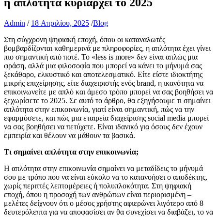
η απλότητα κυριαρχεί το 2025
Admin
/
18 Απριλίου, 2025
/
Blog
Στη σύγχρονη ψηφιακή εποχή, όπου οι καταναλωτές
βομβαρδίζονται καθημερινά με πληροφορίες, η απλότητα έχει γίνει
πιο σημαντική από ποτέ. Το «less is more» δεν είναι απλώς μια
φράση, αλλά μια φιλοσοφία που μπορεί να κάνει το μήνυμά σας
ξεκάθαρο, ελκυστικό και αποτελεσματικό. Είτε είστε ιδιοκτήτης
μικρής επιχείρησης, είτε διαχειριστής ενός brand, η ικανότητα να
επικοινωνείτε με απλό και άμεσο τρόπο μπορεί να σας βοηθήσει να
ξεχωρίσετε το 2025. Σε αυτό το άρθρο, θα εξηγήσουμε τι σημαίνει
απλότητα στην επικοινωνία, γιατί είναι σημαντική, πώς να την
εφαρμόσετε, και πώς μια εταιρεία διαχείρισης social media μπορεί
να σας βοηθήσει να πετύχετε. Είναι ιδανικό για όσους δεν έχουν
εμπειρία και θέλουν να μάθουν τα βασικά.
Τι σημαίνει απλότητα στην επικοινωνία;
Η απλότητα στην επικοινωνία σημαίνει να μεταδίδεις το μήνυμά
σου με τρόπο που να είναι εύκολο να το κατανοήσει ο αποδέκτης,
χωρίς περιττές λεπτομέρειες ή πολυπλοκότητα. Στη ψηφιακή
εποχή, όπου η προσοχή των ανθρώπων είναι περιορισμένη –
μελέτες δείχνουν ότι ο μέσος χρήστης αφιερώνει λιγότερο από 8
δευτερόλεπτα για να αποφασίσει αν θα συνεχίσει να διαβάζει, το να