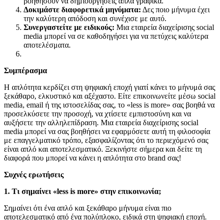
βοηθήσουν να δημιουργήσεις απλά γραφικά.
Δοκιμάστε διαφορετικά μηνύματα:
Δες ποιο μήνυμα έχει
την καλύτερη απόδοση και συνέχισε με αυτό.
Συνεργαστείτε με ειδικούς:
Μια εταιρεία διαχείρισης social
media μπορεί να σε καθοδηγήσει για να πετύχεις καλύτερα
αποτελέσματα.
Συμπέρασμα
Η απλότητα κερδίζει στη ψηφιακή εποχή γιατί κάνει το μήνυμά σας
ξεκάθαρο, ελκυστικό και αξέχαστο. Είτε επικοινωνείτε μέσω social
media, email ή της ιστοσελίδας σας, το «less is more» σας βοηθά να
προσελκύσετε την προσοχή, να χτίσετε εμπιστοσύνη και να
αυξήσετε την αλληλεπίδραση. Μια εταιρεία διαχείρισης social
media μπορεί να σας βοηθήσει να εφαρμόσετε αυτή τη φιλοσοφία
με επαγγελματικό τρόπο, εξασφαλίζοντας ότι το περιεχόμενό σας
είναι απλό και αποτελεσματικό. Ξεκινήστε σήμερα και δείτε τη
διαφορά που μπορεί να κάνει η απλότητα στο brand σας!
Συχνές ερωτήσεις
1. Τι σημαίνει «less is more» στην επικοινωνία;
Σημαίνει ότι ένα απλό και ξεκάθαρο μήνυμα είναι πιο
αποτελεσματικό από ένα πολύπλοκο, ειδικά στη ψηφιακή εποχή.