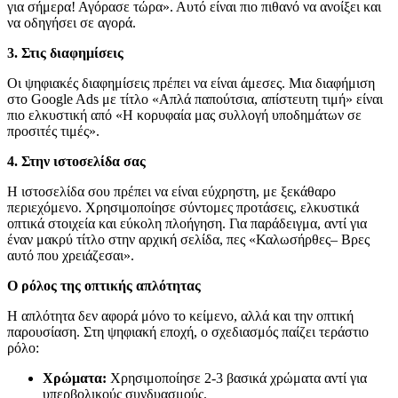
για σήμερα! Αγόρασε τώρα». Αυτό είναι πιο πιθανό να ανοίξει και
να οδηγήσει σε αγορά.
3. Στις διαφημίσεις
Οι ψηφιακές διαφημίσεις πρέπει να είναι άμεσες. Μια διαφήμιση
στο Google Ads με τίτλο «Απλά παπούτσια, απίστευτη τιμή» είναι
πιο ελκυστική από «Η κορυφαία μας συλλογή υποδημάτων σε
προσιτές τιμές».
4. Στην ιστοσελίδα σας
Η ιστοσελίδα σου πρέπει να είναι εύχρηστη, με ξεκάθαρο
περιεχόμενο. Χρησιμοποίησε σύντομες προτάσεις, ελκυστικά
οπτικά στοιχεία και εύκολη πλοήγηση. Για παράδειγμα, αντί για
έναν μακρύ τίτλο στην αρχική σελίδα, πες «Καλωσήρθες– Βρες
αυτό που χρειάζεσαι».
Ο ρόλος της οπτικής απλότητας
Η απλότητα δεν αφορά μόνο το κείμενο, αλλά και την οπτική
παρουσίαση. Στη ψηφιακή εποχή, ο σχεδιασμός παίζει τεράστιο
ρόλο:
Χρώματα:
Χρησιμοποίησε 2-3 βασικά χρώματα αντί για
υπερβολικούς συνδυασμούς.