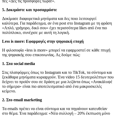
πες «Δες τις προσφορές τώρα!».
5. Δοκιμάστε και προσαρμόστε
Δοκίμασε διαφορετικά μηνύματα και δες ποιο λειτουργεί
καλύτερα. Για παράδειγμα, αν ένα post στο Instagram με τη φράση
«Απλό, γρήγορο, δικό σου» έχει περισσότερα likes από ένα πιο
πολύπλοκο, συνέχισε με αυτή τη λογική.
Less is more: Εφαρμογές στην ψηφιακή εποχή
Η φιλοσοφία «less is more» μπορεί να εφαρμοστεί σε κάθε πτυχή
της ψηφιακής σου επικοινωνίας. Ας δούμε πώς:
1. Στα social media
Στις πλατφόρμες όπως το Instagram και το TikTok, τα σύντομα και
ξεκάθαρα μηνύματα κυριαρχούν. Ένα video 15 δευτερολέπτων που
δείχνει το προϊόν σου σε δράση με μια λεζάντα όπως «Ανακάλυψέ
το σήμερα» είναι πιο αποτελεσματικό από ένα μακροσκελές
κείμενο.
2. Στο email marketing
Τα emails πρέπει να είναι σύντομα και να πηγαίνουν κατευθείαν
στο θέμα. Ένα παράδειγμα: «Νέα συλλογή – 20% έκπτωση μόνο