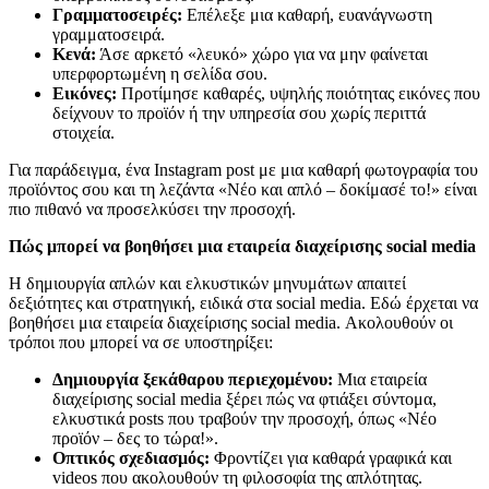
Γραμματοσειρές:
Επέλεξε μια καθαρή, ευανάγνωστη
γραμματοσειρά.
Κενά:
Άσε αρκετό «λευκό» χώρο για να μην φαίνεται
υπερφορτωμένη η σελίδα σου.
Εικόνες:
Προτίμησε καθαρές, υψηλής ποιότητας εικόνες που
δείχνουν το προϊόν ή την υπηρεσία σου χωρίς περιττά
στοιχεία.
Για παράδειγμα, ένα Instagram post με μια καθαρή φωτογραφία του
προϊόντος σου και τη λεζάντα «Νέο και απλό – δοκίμασέ το!» είναι
πιο πιθανό να προσελκύσει την προσοχή.
Πώς μπορεί να βοηθήσει μια εταιρεία διαχείρισης social media
Η δημιουργία απλών και ελκυστικών μηνυμάτων απαιτεί
δεξιότητες και στρατηγική, ειδικά στα social media. Εδώ έρχεται να
βοηθήσει μια εταιρεία διαχείρισης social media. Ακολουθούν οι
τρόποι που μπορεί να σε υποστηρίξει:
Δημιουργία ξεκάθαρου περιεχομένου:
Μια εταιρεία
διαχείρισης social media ξέρει πώς να φτιάξει σύντομα,
ελκυστικά posts που τραβούν την προσοχή, όπως «Νέο
προϊόν – δες το τώρα!».
Οπτικός σχεδιασμός:
Φροντίζει για καθαρά γραφικά και
videos που ακολουθούν τη φιλοσοφία της απλότητας.