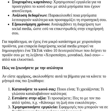
Στοχευμένες καμπάνιες:
Χρησιμοποιεί εργαλεία για να
προσεγγίσει το κοινό σου με απλά μηνύματα που έχουν
αποτέλεσμα.
Ανάλυση δεδομένων:
Παρακολουθεί ποια μηνύματα
λειτουργούν καλύτερα και προσαρμόζει τη στρατηγική σου.
Εξοικονόμηση χρόνου:
Αναλαμβάνει τη διαχείριση των
social media, ώστε εσύ να επικεντρωθείς στην επιχείρησή
σου.
Για παράδειγμα, αν έχεις ένα μικρό κατάστημα με χειροποίητα
προϊόντα, μια εταιρεία διαχείρισης social media μπορεί να
δημιουργήσει ένα TikTok video 10 δευτερολέπτων που δείχνει το
προϊόν σου με τη λεζάντα «Χειροποίητο, μοναδικό, δικό σου» –
απλό και ελκυστικό.
Πώς να ξεκινήσετε με την απλότητα
Αν είστε αρχάριος, ακολουθήστε αυτά τα βήματα για να κάνετε το
μήνυμά σας πιο ξεκάθαρο:
Κατανοήστε το κοινό σας:
Ποιοι είναι; Τι χρειάζονται; Τι
γλώσσα καταλαβαίνουν καλύτερα;
Εστιάστε στην αξία:
Τι προσφέρετε; Πες το με τον πιο
απλό τρόπο, π.χ. «Κάνουμε τη ζωή σου ευκολότερη».
Χρησιμοποιήστε εργαλεία:
Εφαρμογές που μπορούν να σε