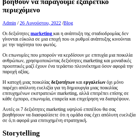
βοηθούν να παράγουμε εξαιρετικό
περιεχόμενο
Admin
/
26 Αυγούστου, 2022
/
Blog
Οι δεξιότητες
marketing
και η ανάπτυξη της σταδιοδρομίας δεν
γίνονται εύκολα σε μια εποχή που οι ρυθμοί ανάπτυξης κινούνται
με την ταχύτητα του φωτός.
Οι επωνυμίες που μπορούν να κερδίσουν με επιτυχία μια ποικιλία
ανθρώπων, χρησιμοποιώντας δεξιότητες marketing και μοναδικές
προοπτικές μαζί έχουν ένα τεράστιο πλεονέκτημα όσον αφορά την
παροχή αξίας.
Η κατοχή μιας ποικιλίας
δεξιοτήτων
και
εργαλείων
όχι μόνο
παρέχει απόλυτη ευελιξία για τη δημιουργία μιας ποικιλίας
επιτυχημένων εκστρατειών marketing, αλλά επιτρέπει επίσης σε
κάθε έμπορο, επωνυμία, εταιρεία και επιχείρηση να διαπρέψουν.
Αυτές οι 7 δεξιότητες marketing υψηλού επιπέδου θα σας
βοηθήσουν να διασφαλίσετε ότι η ομάδα σας έχει απόλυτη ευελιξία
σε ό,τι αφορά μια επιτυχημένη στρατηγική.
Storytelling