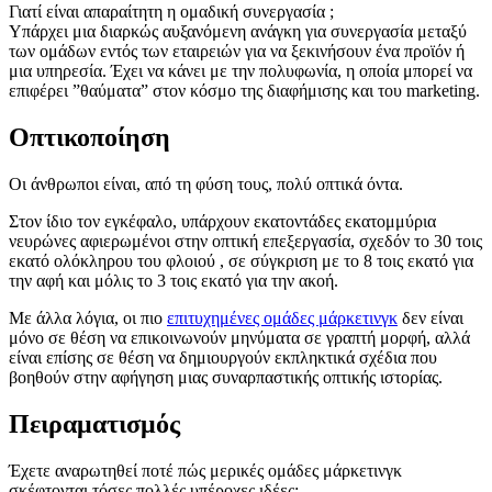
Γιατί είναι απαραίτητη η ομαδική συνεργασία ;
Υπάρχει μια διαρκώς αυξανόμενη ανάγκη για συνεργασία μεταξύ
των ομάδων εντός των εταιρειών για να ξεκινήσουν ένα προϊόν ή
μια υπηρεσία. Έχει να κάνει με την πολυφωνία, η οποία μπορεί να
επιφέρει ”θαύματα” στον κόσμο της διαφήμισης και του marketing.
Οπτικοποίηση
Οι άνθρωποι είναι, από τη φύση τους, πολύ οπτικά όντα.
Στον ίδιο τον εγκέφαλο, υπάρχουν εκατοντάδες εκατομμύρια
νευρώνες αφιερωμένοι στην οπτική επεξεργασία, σχεδόν το 30 τοις
εκατό ολόκληρου του φλοιού , σε σύγκριση με το 8 τοις εκατό για
την αφή και μόλις το 3 τοις εκατό για την ακοή.
Με άλλα λόγια, οι πιο
επιτυχημένες ομάδες μάρκετινγκ
δεν είναι
μόνο σε θέση να επικοινωνούν μηνύματα σε γραπτή μορφή, αλλά
είναι επίσης σε θέση να δημιουργούν εκπληκτικά σχέδια που
βοηθούν στην αφήγηση μιας συναρπαστικής οπτικής ιστορίας.
Πειραματισμός
Έχετε αναρωτηθεί ποτέ πώς μερικές ομάδες μάρκετινγκ
σκέφτονται τόσες πολλές υπέροχες ιδέες;