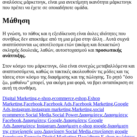
αναλύσεις μάρκετινγκ, είναι μια ανεκτίμητη ικανότητα μάρκετινγκ
που πρέπει να έχετε σε οποιαδήποτε ομάδα.
Μάθηση
Η γνώση, το πάθος και η εξειδίκευση είναι άυλες ιδιότητες που
συνήθως δεν αποκτάμε από τη μια μέρα στην άλλη . Αυτά συχνά
αναπτύσσονται ως αποτέλεσμα ετών (ακόμη και δεκαετιών)
σκληρής δουλειάς, λαθών, αυτοστοχασμού και
προσωπικής
ανάπτυξης.
Στον κόσμο του μάρκετινγκ, όλα είναι συνεχώς μεταβαλλόμενα και
αναπτυσσόμενα, καθώς οι τακτικές ακολουθούν τις μόδες και τις
τάσεις στον κόσμο της διαφήμισης και της πώλησης. Το ρητό ”όσο
ζω, μαθαίνω” μπορεί, για ακόμη μια φορά, να βρει ανταπόκριση σε
αυτή τη συνθήκη.
Digital Marketing
,
e-shop
,
ecommerce
,
eshop
,
Eshop
Marketing
,
Facebook
,
Facebook Ads
,
Facebook Marketing
,
Google
Ads
,
instagram
,
instagram marketing
,
Marketing
,
social
ecommerce
,
Social Media
,
Social Power
,
Διαφημίσεις
,
Διαφημίσεις
Facebook
,
Διαφημίσεις Google
,
Διαφημίσεις Google
Ads
,
Διαφημίσεις Instagram
,
Διαφήμιση e-shop google
,
διαφήμιση
της επιχείρησής μου
,
Διαχείριση Social Media
,
επιχείρηση google
διαφήμιση
,
Εταιρεία Digital Marketing
,
Προώθηση E-shop
,
πωλήσεις