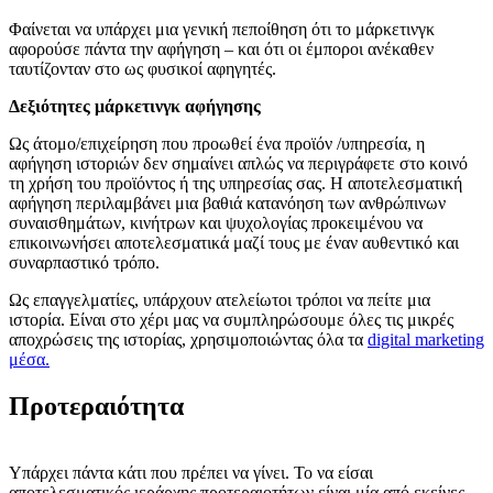
Φαίνεται να υπάρχει μια γενική πεποίθηση ότι το μάρκετινγκ
αφορούσε πάντα την αφήγηση – και ότι οι έμποροι ανέκαθεν
ταυτίζονταν στο ως φυσικοί αφηγητές.
Δεξιότητες μάρκετινγκ αφήγησης
Ως άτομο/επιχείρηση που προωθεί ένα προϊόν /υπηρεσία, η
αφήγηση ιστοριών δεν σημαίνει απλώς να περιγράφετε στο κοινό
τη χρήση του προϊόντος ή της υπηρεσίας σας. Η αποτελεσματική
αφήγηση περιλαμβάνει μια βαθιά κατανόηση των ανθρώπινων
συναισθημάτων, κινήτρων και ψυχολογίας προκειμένου να
επικοινωνήσει αποτελεσματικά μαζί τους με έναν αυθεντικό και
συναρπαστικό τρόπο.
Ως επαγγελματίες, υπάρχουν ατελείωτοι τρόποι να πείτε μια
ιστορία. Είναι στο χέρι μας να συμπληρώσουμε όλες τις μικρές
αποχρώσεις της ιστορίας, χρησιμοποιώντας όλα τα
digital marketing
μέσα.
Προτεραιότητα
Υπάρχει πάντα κάτι που πρέπει να γίνει. Το να είσαι
αποτελεσματικός ιεράρχης προτεραιοτήτων είναι μία από εκείνες