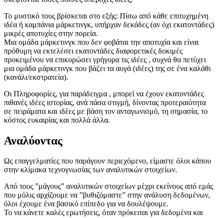
Το μυστικό τους βρίσκεται στο εξής: Πίσω από κάθε επιτυχημένη
ιδέα ή καμπάνια μάρκετινγκ, υπήρχαν δεκάδες (αν όχι εκατοντάδες)
μικρές αποτυχίες στην πορεία.
Μια ομάδα μάρκετινγκ που δεν φοβάται την αποτυχία και είναι
πρόθυμη να εκτελέσει εκατοντάδες διαφορετικές δοκιμές
προκειμένου να επικυρώσει γρήγορα τις ιδέες , συχνά θα πετύχει
μια ομάδα μάρκετινγκ που βάζει τα αυγά (ιδέες) της σε ένα καλάθι
(κανάλι/εκστρατεία).
Οι Πληροφορίες, για παράδειγμα , μπορεί να έχουν εκατοντάδες
πιθανές ιδέες ιστορίας, ανά πάσα στιγμή, δίνοντας προτεραιότητα
σε πειράματα και ιδέες με βάση τον ανταγωνισμό, τη σημασία, το
κόστος ευκαιρίας και πολλά άλλα.
Αναλύοντας
Ως επαγγελματίες που παράγουν περιεχόμενο, είμαστε όλοι κάπου
στην κλίμακα τεχνογνωσίας των αναλυτικών στοιχείων.
Από τους ”μάγους” αναλυτικών στοιχείων μέχρι εκείνους από εμάς
που μόλις αρχίζουμε να ”βυθιζόμαστε” στην ανάλυση δεδομένων,
όλοι έχουμε ένα βασικό επίπεδο για να δουλέψουμε.
Το να κάνετε καλές ερωτήσεις, όταν πρόκειται για δεδομένα και